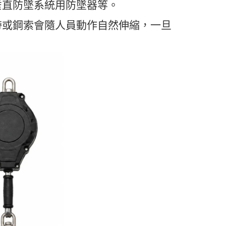
垂直防墜系統用防墜器等。
帶或鋼索會隨人員動作自然伸縮，一旦