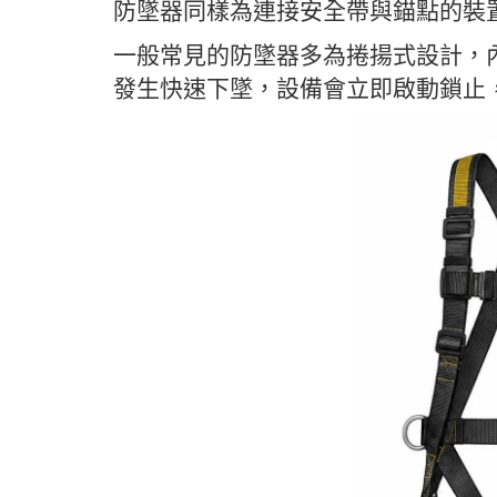
防墜器同樣為連接安全帶與錨點的裝
一般常見的防墜器多為捲揚式設計，
發生快速下墜，設備會立即啟動鎖止