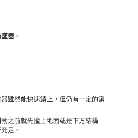
防墜器
。
墜器雖然能快速鎖止，但仍有一定的鎖
制動之前就先撞上地面或是下方結構
否充足。