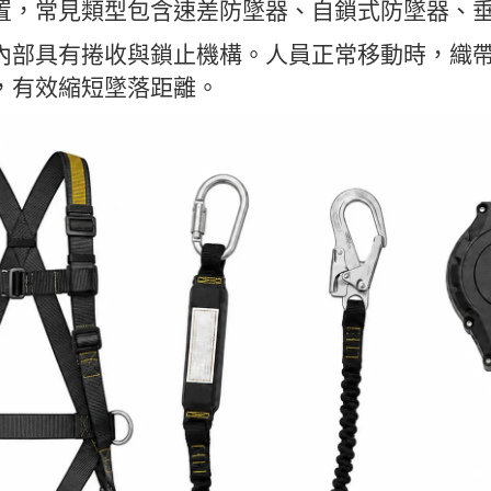
置，常見類型包含速差防墜器、自鎖式防墜器、
內部具有捲收與鎖止機構。人員正常移動時，織
，有效縮短墜落距離。