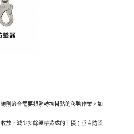
雙鉤則適合需要頻繁轉換掛點的移動作業。如
動收放，減少多餘繩帶造成的干擾；垂直防墜