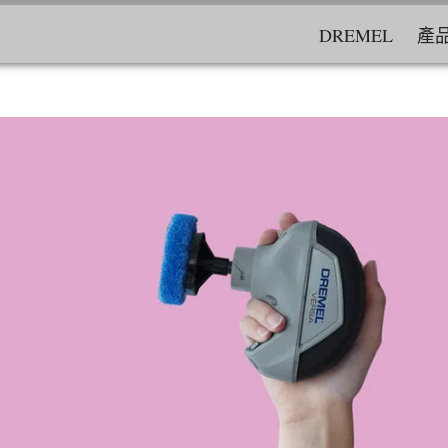
DREMEL
產