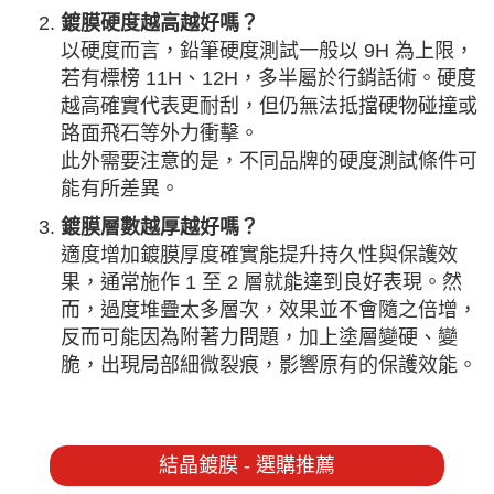
鍍膜硬度越高越好嗎？
以硬度而言，鉛筆硬度測試一般以 9H 為上限，
若有標榜 11H、12H，多半屬於行銷話術。硬度
越高確實代表更耐刮，但仍無法抵擋硬物碰撞或
路面飛石等外力衝擊。
此外需要注意的是，不同品牌的硬度測試條件可
能有所差異。
鍍膜層數越厚越好嗎？
適度增加鍍膜厚度確實能提升持久性與保護效
果，通常施作 1 至 2 層就能達到良好表現。然
而，過度堆疊太多層次，效果並不會隨之倍增，
反而可能因為附著力問題，加上塗層變硬、變
脆，出現局部細微裂痕，影響原有的保護效能。
結晶鍍膜 - 選購推薦